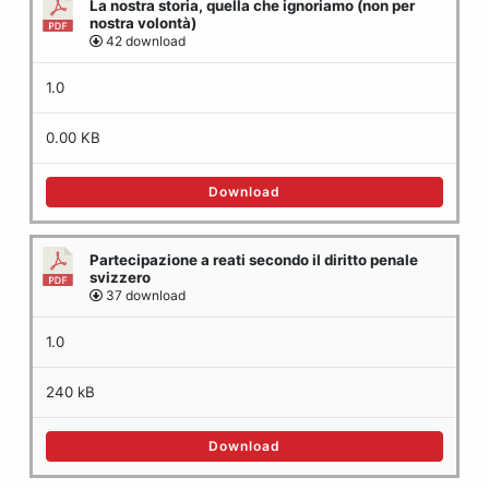
La nostra storia, quella che ignoriamo (non per
o
nostra volontà)
42 download
1.0
0.00 KB
Download
Partecipazione a reati secondo il diritto penale
svizzero
37 download
1.0
240 kB
Download