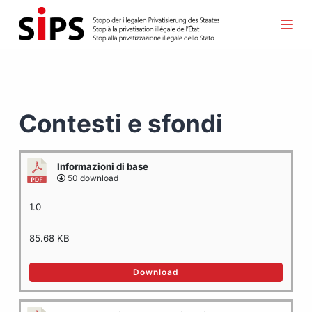
S
a
l
t
a
Contesti e sfondi
a
l
c
Informazioni di base
o
50 download
n
1.0
t
e
85.68 KB
n
Download
u
t