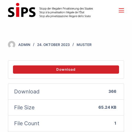
S
k
i
p
t
ADMIN
24. OKTOBER 2023
MUSTER
o
c
o
Download
n
t
Download
366
e
n
File Size
65.24 KB
t
File Count
1