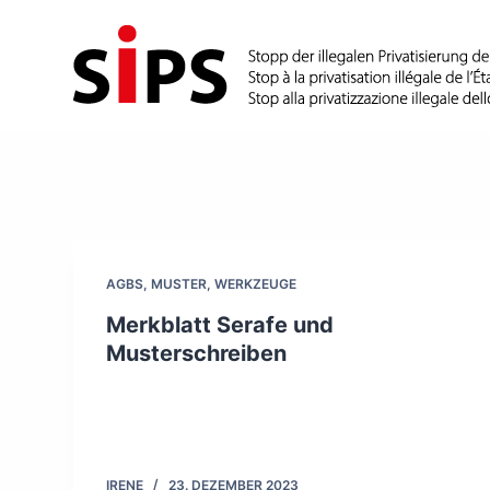
S
k
i
p
t
o
c
o
n
AGBS
,
MUSTER
,
WERKZEUGE
t
Merkblatt Serafe und
e
Musterschreiben
n
t
IRENE
23. DEZEMBER 2023