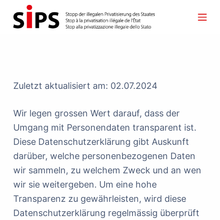
S
k
i
p
t
o
Zuletzt aktualisiert am: 02.07.2024
c
o
Wir legen grossen Wert darauf, dass der
n
Umgang mit Personendaten transparent ist.
t
Diese Datenschutzerklärung gibt Auskunft
e
darüber, welche personenbezogenen Daten
n
wir sammeln, zu welchem Zweck und an wen
t
wir sie weitergeben. Um eine hohe
Transparenz zu gewährleisten, wird diese
Datenschutzerklärung regelmässig überprüft