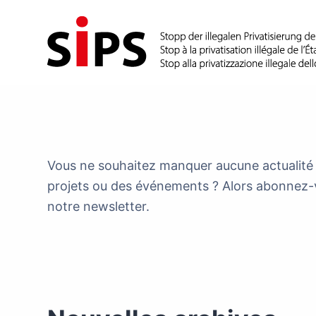
P
a
s
s
e
r
a
u
Vous ne souhaitez manquer aucune actualité 
c
projets ou des événements ? Alors abonnez-
o
notre newsletter.
n
t
e
n
u