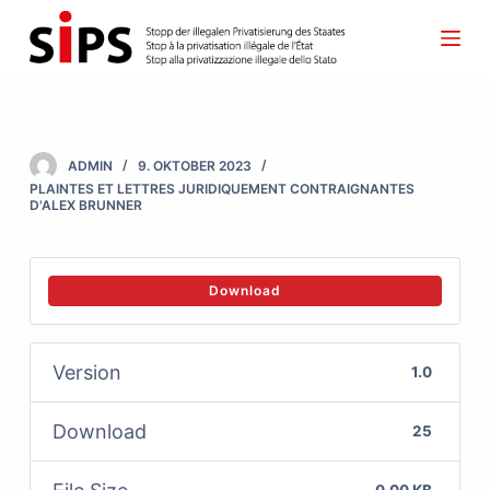
S
k
i
p
t
ADMIN
9. OKTOBER 2023
o
PLAINTES ET LETTRES JURIDIQUEMENT CONTRAIGNANTES
D'ALEX BRUNNER
c
o
n
Download
t
e
Version
1.0
n
t
Download
25