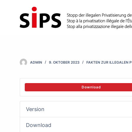
S
k
i
p
t
o
c
ADMIN
9. OKTOBER 2023
FAKTEN ZUR ILLEGALEN P
o
n
t
Download
e
n
Version
t
Download