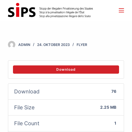
S
k
i
p
t
ADMIN
24. OKTOBER 2023
FLYER
o
c
o
Download
n
t
Download
76
e
n
File Size
2.25 MB
t
File Count
1