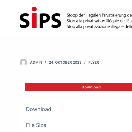
S
k
i
p
t
o
c
ADMIN
24. OKTOBER 2023
FLYER
o
n
t
Download
e
n
Download
t
File Size