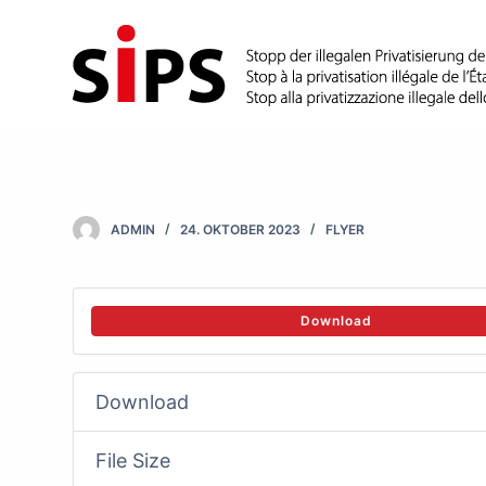
S
k
i
p
t
o
c
ADMIN
24. OKTOBER 2023
FLYER
o
n
t
Download
e
n
Download
t
File Size