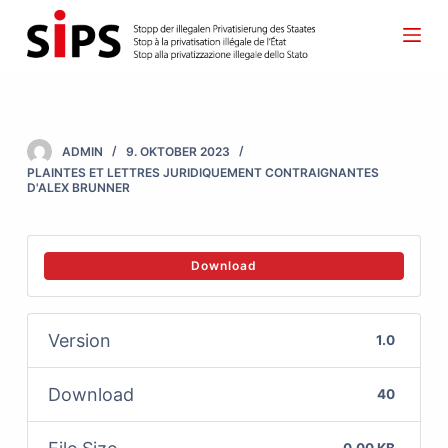
S
k
i
p
t
ADMIN
9. OKTOBER 2023
o
PLAINTES ET LETTRES JURIDIQUEMENT CONTRAIGNANTES
D'ALEX BRUNNER
c
o
n
Download
t
e
Version
1.0
n
t
Download
40