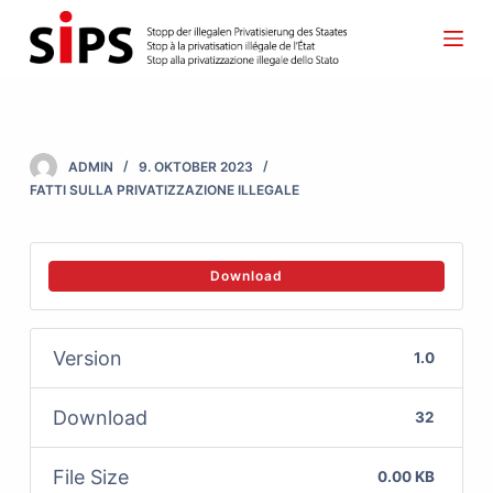
S
k
i
p
t
ADMIN
9. OKTOBER 2023
o
FATTI SULLA PRIVATIZZAZIONE ILLEGALE
c
o
Download
n
t
e
Version
1.0
n
t
Download
32
File Size
0.00 KB