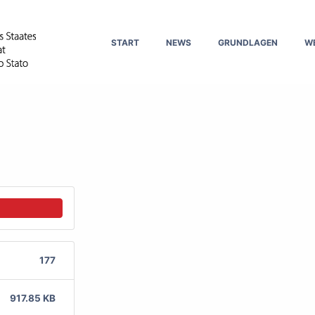
START
NEWS
GRUNDLAGEN
W
177
917.85 KB