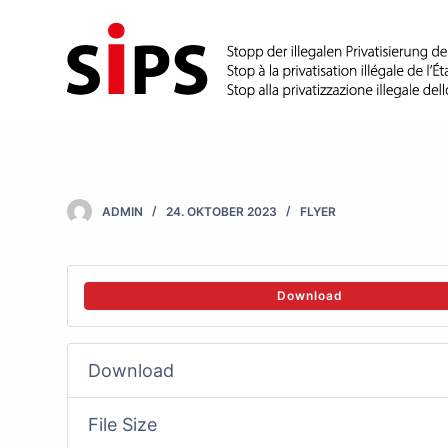
S
k
i
p
t
o
c
ADMIN
24. OKTOBER 2023
FLYER
o
n
t
Download
e
n
Download
t
File Size