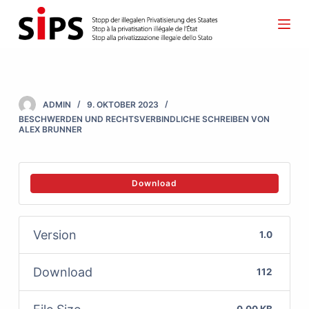
S
k
i
p
t
ADMIN
9. OKTOBER 2023
o
BESCHWERDEN UND RECHTSVERBINDLICHE SCHREIBEN VON
ALEX BRUNNER
c
o
n
Download
t
e
Version
1.0
n
t
Download
112