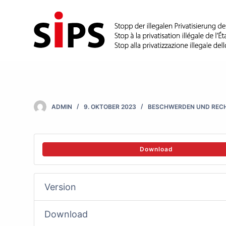
S
k
i
p
t
o
c
ADMIN
9. OKTOBER 2023
BESCHWERDEN UND RECH
o
n
t
Download
e
n
Version
t
Download