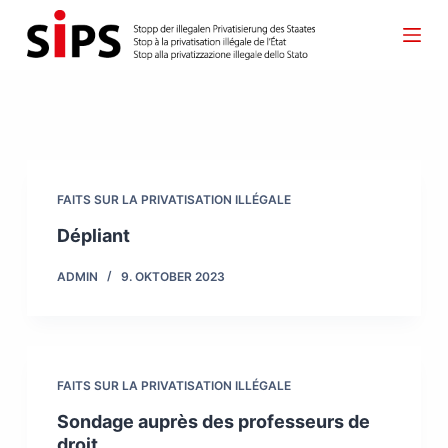
S
k
i
p
t
o
c
FAITS SUR LA PRIVATISATION ILLÉGALE
o
Dépliant
n
ADMIN
9. OKTOBER 2023
t
e
n
t
FAITS SUR LA PRIVATISATION ILLÉGALE
Sondage auprès des professeurs de
droit